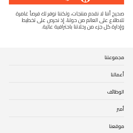
صحيح أننا لا نقدم منتجات، ولكننا نوفر لك فرصاً غامرة
للاطلاع على العالم من حولنا، إذ نحرص على تخطيط
وإدارة كل جزء من رحلاتنا باحترافية عالية.
Our
مجموعتنا
Group
Our
أعمالنا
Businesses
Footer
الوظائف
mobile
أمبر
Footer
careers
mobile
Footer
موقعنا
amber