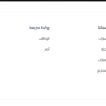
O
مالنا
About
روابط سريعة
Us
Business
يارات
الوظائف
جزئة
أمبر
عقارات
مشاريع