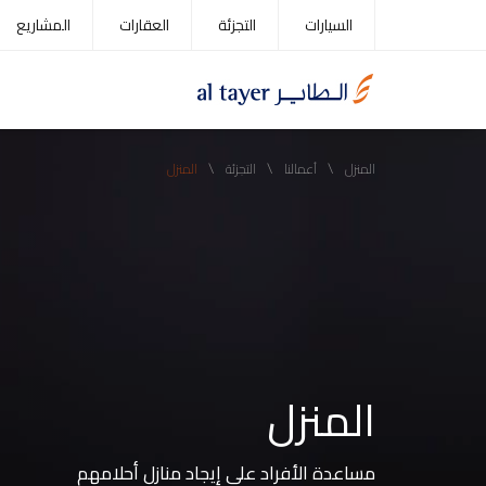
Service
Skip
السيارات
التجزئة
العقارات
المشاريع
menu
to
main
content
\
\
\
المنزل
أعمالنا
التجزئة
المنزل
المنزل
مساعدة الأفراد على إيجاد منازل أحلامهم