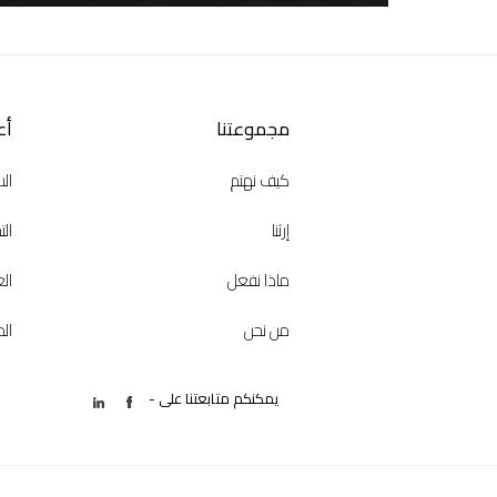
Our
مجموعتنا
ur
أع
es
Group
كيف نهتم
الس
إرثنا
الت
ماذا نفعل
ال
من نحن
ال
يمكنكم متابعتنا على -