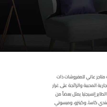
متاجر عاتي للمفروشات ذات
 العلامات التجارية المحببة والرائجة على غرار
طاير إنسيجنيا يمثل بعضاً من
فندي كاسا، وكينزو، وميسوني