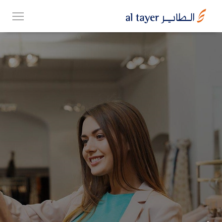
Skip
EN
to
عربي
main
content
مجموعتنا
أعمالنا
الوظائف
Top