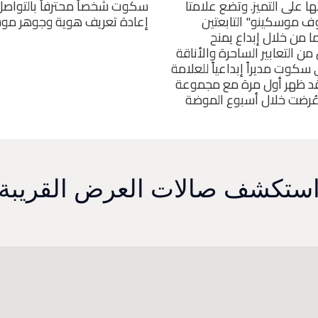
ها على التميز. وتضع علامتا
سكوت شخصاً محترفاً بالتواصل 
ف موسكينو" التابعتين
إعادة تعريف هوية وجوهر موس
 من خلال إبداع يمنح
من التعابير الساحرة والأناقة
سكوت مديراً إبداعياً للعلامة
ية في أكتوبر عام 2013، وقد ظهر أول مرة مع مجموعة
ء 2014-2015 التي عُرضت خلال أسبوع الموضة
ستكشف صالات العرض القريبة