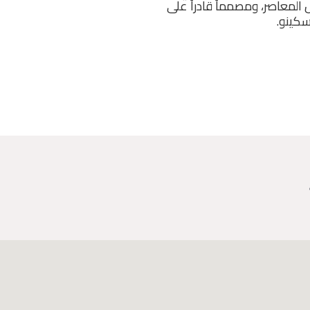
المعاصر، ومصمماً قادراً على
كينو.