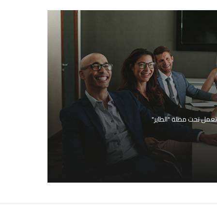
عمل تحت مظلة "الطاير"