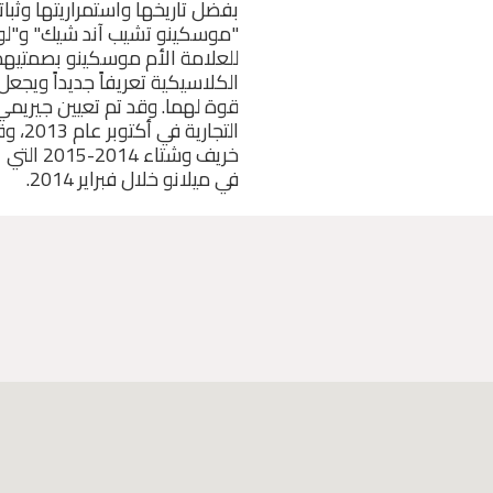
بفضل تاريخها واستمراريتها وثبات
"موسكينو تشيب آند شيك" و"لو
للعلامة الأم موسكينو بصمتيهما
الكلاسيكية تعريفاً جديداً ويجعل 
قوة لهما. وقد تم تعيين جيريمي 
التجار
خريف وشتا
في ميلانو خلال فبراير 2014.
ا