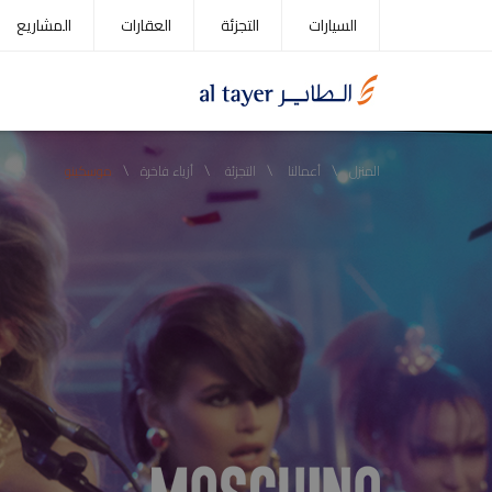
Service
Skip
السيارات
التجزئة
العقارات
المشاريع
menu
to
main
content
\
\
\
\
المنزل
أعمالنا
التجزئة
أزياء فاخرة
موسكينو