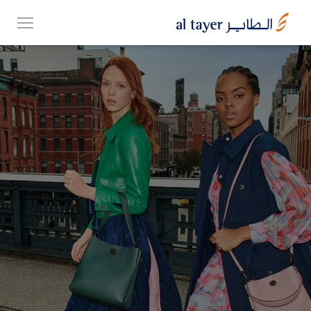
Skip
EN
to
عربي
main
content
مجموعتنا
أعمالنا
الوظائف
Top