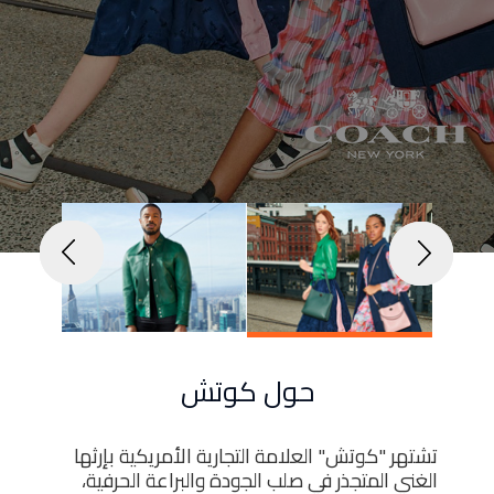
الأخبار
Menu
والأحداث
أمبر
تواصل
معنا
Help
سياسة
الإسترجاع
تحدث
بأمان
موقعنا
حول كوتش
تشتهر "كوتش" العلامة التجارية الأمريكية بإرثها
الغني المتجذر في صلب الجودة والبراعة الحرفية،