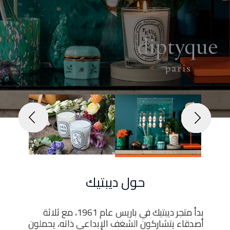
الأخبار
Menu
والأحداث
أمبر
تواصل
معنا
Help
سياسة
الإسترجاع
تحدث
بأمان
موقعنا
حول ديبتيك
بدأ متجر ديبتيك في باريس عام 1961، مع ثلاثة
أصدقاء يتشاركون الشغف الإبداعي ذاته، يحملون