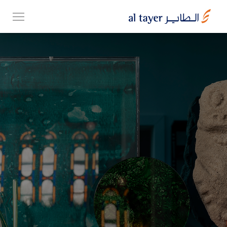
Skip
EN
to
عربي
main
content
مجموعتنا
أعمالنا
الوظائف
Top