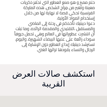
حلم مميز و هو صنع العطور التي تحفز ذكريات
معينة وتُغير من مِزاج الشخص. هذه الماركة
الفرنسية تحكي قصة لا نهاية لها من خلال
إستخدام المواد الأولية.
دعوا ديبتيك تأخذكم في رحلة إلى الماضي
والمستقبل ،التقليدي والمقدمة الرائده. وما لبثت
أن انتشرت عطوراتها في العالم وهي تحمل حروفاً
سوداء رائعة على علبها البيضاء الشهيرة. واليوم،
تسترشد ديبتيك إبداع العطور دون الإشارة إلى
الرجال والنساء يقودها تراثها الغني.
استكشف صالات العرض
القريبة