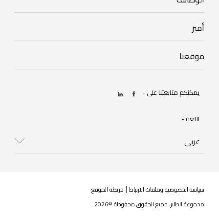
mobile
أمبر
Footer
careers
mobile
Footer
موقعنا
amber
mobile
our
يمكنكم متابعتنا على -
location
اللغة -
Select
your
language
|
سياسة الخصوصية وملفات الارتباط
خريطة الموقع
مجموعة الطاير، جميع الحقوق محفوظة ©2026