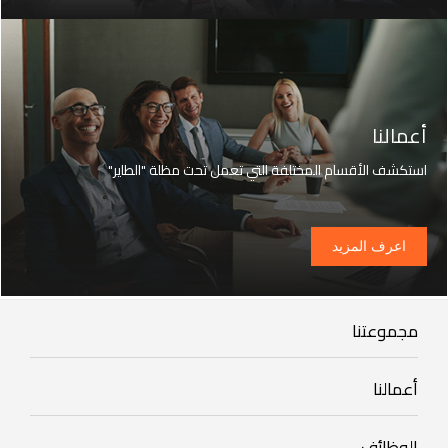
أعمالنا
استكشف الأقسام المختلفة التي تعمل تحت مظلة "الطاير"
اعرف المزيد
Our
مجموعتنا
Group
Our
أعمالنا
Businesses
Footer
الوظائف