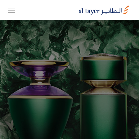
Skip
EN
to
عربي
main
content
مجموعتنا
أعمالنا
الوظائف
Top