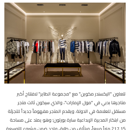
الأخبار
Menu
والأحداث
أمبر
تواصل
معنا
Help
سياسة
الإسترجاع
تحدث
بأمان
تتعاون "اليكسندر مكوين" مع "مجموعة الطاير" لافتتاح أكبر
موقعنا
متاجرها بدبي في "مول الإمارات"، والذي سيكون ثالث متجر
مستقل للعلامة في الدولة. ويقدم المتجر مفهوماً جديداً للتجزئة
من ابتكار المديرة الإبداعية سارة بورتون؛ وهو يمتد على مساحة
217,15 متراً مربعاً، ويتألف من طابق واحد ضمن مشروع التوسعة