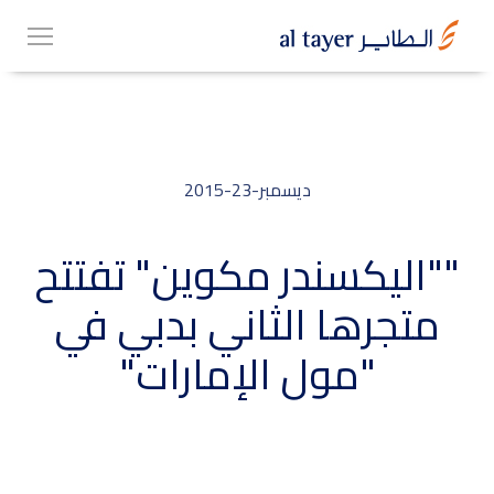
Skip
EN
to
عربي
main
content
ديسمبر-23-2015
مجموعتنا
""اليكسندر مكوين" تفتتح
متجرها الثاني بدبي في
أعمالنا
"مول الإمارات"
الوظائف
Top